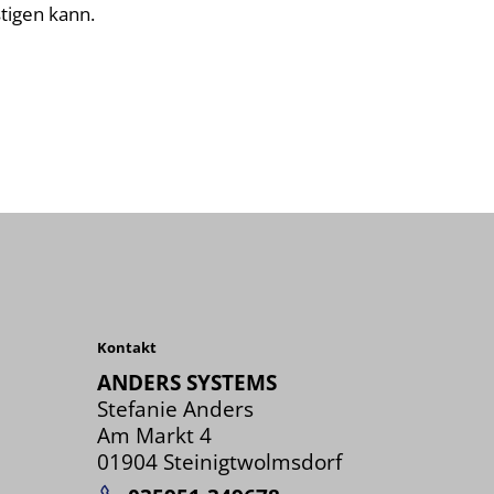
stigen kann.
Kontakt
ANDERS SYSTEMS
Stefanie Anders
Am Markt 4
01904 Steinigtwolmsdorf