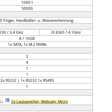
1000:1
50000
10 Finger, Handballen -u. Wassererkennung
100 / 3,4 GHz
i5 8365 / 4,1GHz
8 / 16GB
1x SATA, 1x M.2 NVMe
2
4
1
1
2x RS232 | 1x RS232 1x RS485
1
l /
2x Lautsprecher, Webcam, Micro