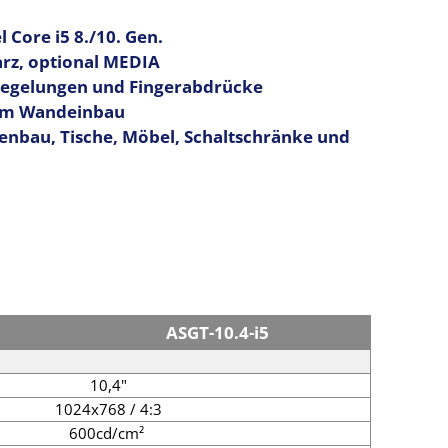
 Core i5 8./10. Gen.
arz, optional MEDIA
piegelungen und Fingerabdrücke
 im Wandeinbau
enbau, Tische, Möbel, Schaltschränke und
ASGT-10.4-i5
10,4"
1024x768 / 4:3
600cd/cm²