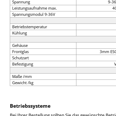
Spannung
9-3
Leistungsaufnahme max.
4
Spannungsmodul 9-36V
Betriebstemperatur
Kühlung
Gehäuse
Frontglas
3mm ESG 
Schutzart
Befestigung
Maße /mm
Gewicht /kg
Betriebssysteme
Bei Ihrer Bestellung sollten Sie das gewünschte Bet