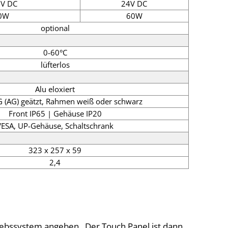
6V DC
24V DC
0W
60W
optional
0-60°C
lüfterlos
Alu eloxiert
(AG) geätzt, Rahmen weiß oder schwarz
Front IP65 | Gehäuse IP20
VESA, UP-Gehäuse, Schaltschrank
323 x 257 x 59
2,4
riebssystem angeben. Der Touch Panel ist dann