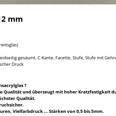
 12 mm
eitsglas)
beidseitig gesäumt, C-Kante, Facette, Stufe, Stufe mit Geh
ischer Druck
sacrylglas ?
e Qualität und überzeugt mit hoher Kratzfestigkeit d
öchster Qualität.
bruchsicher.
turen, Vielfarbdruck … Stärken von 0,5 bis 5mm.