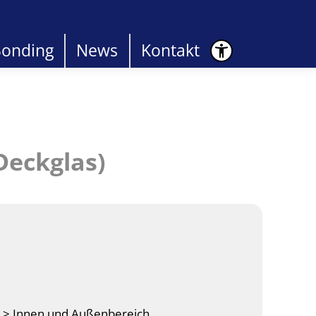
Bonding
News
Kontakt
 Deckglas)
k > Innen und Außenbereich,