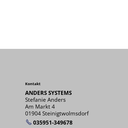
Kontakt
ANDERS SYSTEMS
Stefanie Anders
Am Markt 4
01904 Steinigtwolmsdorf
035951-349678