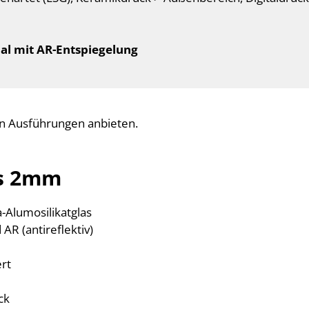
al mit AR-Entspiegelung
en Ausführungen anbieten.
is 2mm
-Alumosilikatglas
 AR (antireflektiv)
ert
ck