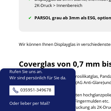
2K-Druck > Innenbereich
PARSOL grau ab 3mm als ESG, option
Wir können Ihnen Displayglas in verschiedenst
Coverglas von 0,7 mm b
Rufen Sie uns an.
als Weißglas, Aluminiumborosilikatglas, Panda
Wir sind persönlich für Sie da.
einseitig / beidseitig geätzt (AG Anti-Glare)und
chemisch gehärtet
035951-349678
optional Front-, Ecken-, Kanten hochglanzpoli
Bohrungen, Durchbrüche, Fingermulden etc.
Oder lieber per Mail?
Einfarb- bis Mehrfarb- Bedruckung als 2K-Dru