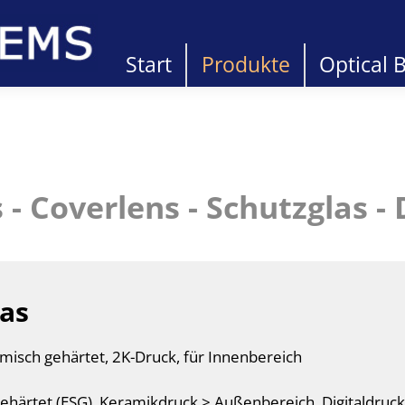
Start
Produkte
Optical 
 - Coverlens - Schutzglas -
las
isch gehärtet, 2K-Druck, für Innenbereich
ehärtet (ESG), Keramikdruck > Außenbereich, Digitaldruc