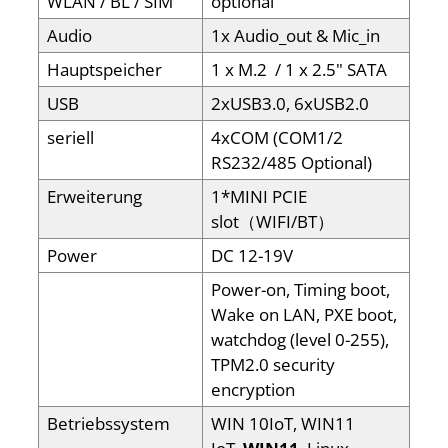
WLAN / BL / SIM
optional
Audio
1x Audio_out & Mic_in
Hauptspeicher
1 x M.2 / 1 x 2.5" SATA
USB
2xUSB3.0, 6xUSB2.0
seriell
4xCOM (COM1/2
RS232/485 Optional)
Erweiterung
1*MINI PCIE
slot（WIFI/BT）
Power
DC 12-19V
Power-on, Timing boot,
Wake on LAN, PXE boot,
watchdog (level 0-255),
TPM2.0 security
encryption
Betriebssystem
WIN 10IoT, WIN11